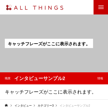
キ
ャ
ッ
チ
フ
レ
ー
ズ
が
こ
こ
に
表
示
さ
れ
ま
す
。
インタビューサンプル2
職業
情報
キャッチフレーズがここに表示されます。
インタビュー
カテゴリー3
インタビューサンプル2